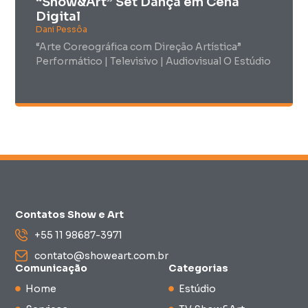
“Show&Art” Set Dança em Cena
Digital
Dani Pessôa
“Arte Coreográfica com Direção Artística”
Performático | Televisivo | Audiovisual O Estúdio
Contatos Show e Art
+55 11 98687-3971
contato@showeart.com.br
Comunicação
Categorias
Home
Estúdio