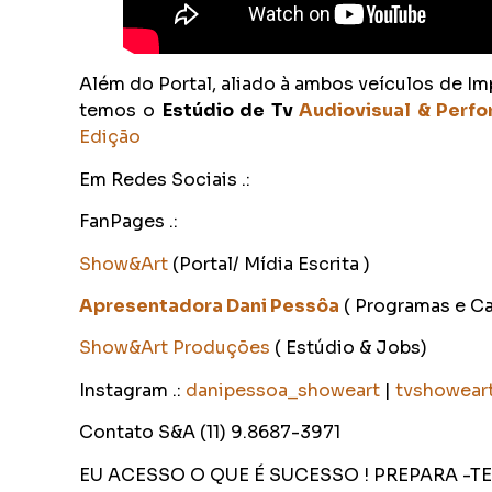
Além do Portal, aliado à ambos veículos de Imp
temos o
Estúdio de Tv
Audiovi
sual & Perf
Edição
Em Redes Sociais .:
FanPages .:
Show&Art
(Portal/ Mídia Escrita )
Apresentadora Dani Pessôa
( Programas e Ca
Show&Art Produções
( Estúdio & Jobs)
Instagram .:
danipesso
a_showeart
|
tvshowear
Contato S&A (11) 9.8687-3971
EU ACESSO O QUE É SUCESSO ! PREPARA -T