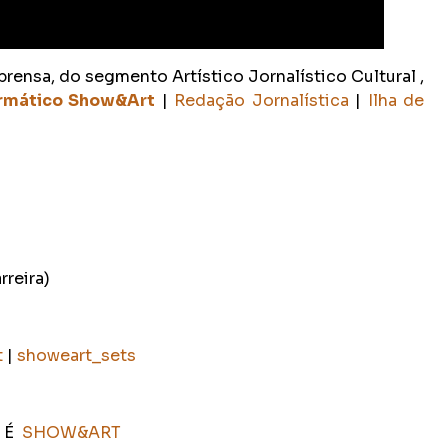
rensa, do segmento Artístico Jornalístico Cultural ,
ormático Show&Art
|
Redação Jornalística
|
Ilha de
rreira)
t
|
showeart_sets
E É
SHOW&AR
T