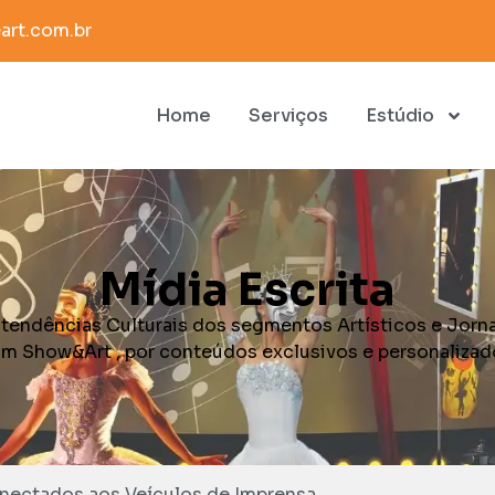
rt.com.br
Home
Serviços
Estúdio
Mídia Escrita
 tendências Culturais dos segmentos Artísticos e Jorna
m Show&Art , por conteúdos exclusivos e personalizad
nectados aos Veículos de Imprensa