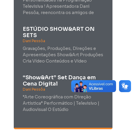
Televisiva ! Apresentadora Dani
Pessôa, reencontra os amigos de
ESTÚDIO SHOW&ART ON
SETS
Dani Pessôa
Gravações, Produções, Direções e
Apresentações Show&Art Produções
Cria Vídeo Conteúdos e Vídeo
“Show&Art” Set Dança em
Cena Digital
Dani Pessôa
“Arte Coreográfica com Direção
Artística” Performático | Televisivo |
Audiovisual O Estúdio