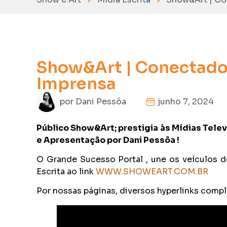
Show&Art | Conectados
Imprensa
por
Dani Pessôa
junho 7, 2024
Público Show&Art; prestigia às Mídias Televi
e Apresentação por Dani Pessôa !
O Grande Sucesso Portal , une os veículos d
Escrita ao link
WWW.SHOWEART.COM.BR
Por nossas páginas, diversos hyperlinks comp