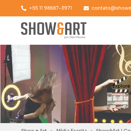
+55 11 98687-3971
contato@showea
Explore
co
Show e Art
Mídia Escrita
Show&Art | Co