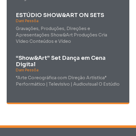
ESTÚDIO SHOW&ART ON SETS
Dani Pessôa
Gravações, Produções, Direções e
Apresentações Show&Art Produções Cria
Vídeo Conteúdos e Vídeo
“Show&Art” Set Dança em Cena
Digital
Dani Pessôa
“Arte Coreográfica com Direção Artística”
Performático | Televisivo | Audiovisual O Estúdio