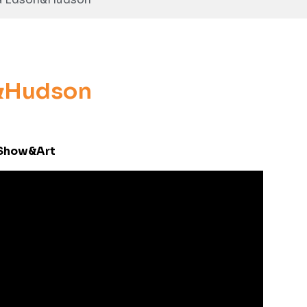
n&Hudson
 Show&Art