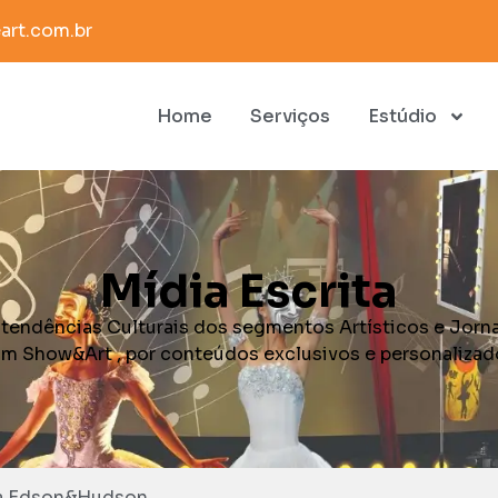
rt.com.br
Home
Serviços
Estúdio
Mídia Escrita
 tendências Culturais dos segmentos Artísticos e Jorna
m Show&Art , por conteúdos exclusivos e personalizad
ta Edson&Hudson