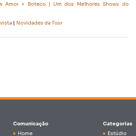
ow Amor + Boteco | Um dos Melhores Shows do
vista
|
Novidades da Tour
Comunicação
Categorias
Home
Estúdio