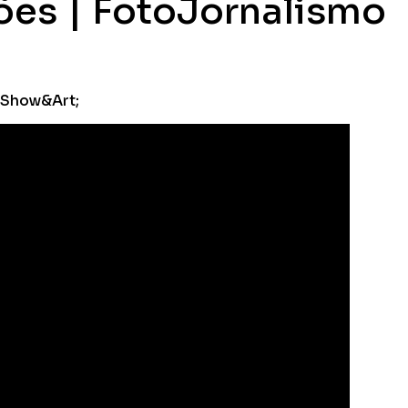
es | FotoJornalismo
 Show&Art;