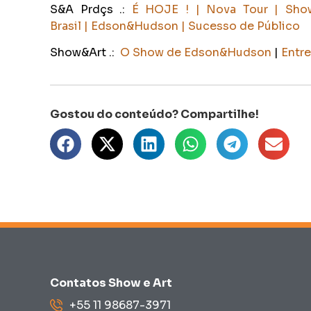
S&A Prdçs .:
É HOJE ! | Nova Tour | Sh
Brasil | Edson&Hudson | Sucesso de Público
Show&Art .:
O
Show de Edson&Hudson
|
Entre
Contatos Show e Art
+55 11 98687-3971