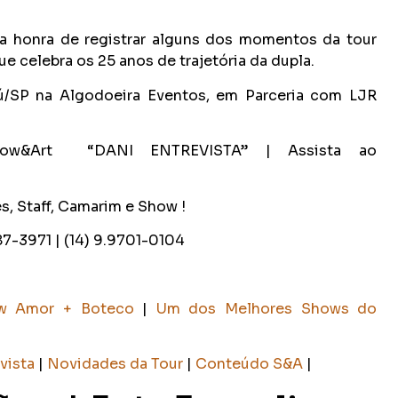
 a honra de registrar alguns dos momentos da tour
 celebra os 25 anos de trajetória da dupla.
ú/SP na Algodoeira Eventos, em Parceria com LJR
Show&Art “DANI ENTREVISTA” | Assista ao
s, Staff, Camarim e Show !
87-3971 | (14) 9.9701-0104
w Amor + Boteco
|
Um dos Melhores Shows do
vista
|
Novidades da Tour
|
Conteúdo S&A
|