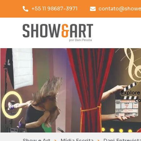
+55 11 98687-3971
contato@showea
Explore
co
Show e Art
Mídia Escrita
Dani Entrevis