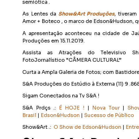
semiótica .
As Lentes da
Show&Art Pro
duções
, tiveram
Amor + Boteco , o marco de Edson&Hudson, que
A apresentação aconteceu na cidade de Ja
Produções em 15.11.2019.
Assista as Atrações do Televisivo 
FotoJornalístico “CÂMERA CULTURAL”
Curta a Ampla Galeria de Fotos; com Bastidore
S&A Produções do Estúdio à Externa (11) 9 .86
Sigam Conectados na Tv S&A !
S&A Prdçs .:
É HOJE !
|
Nova Tour
|
Sho
Brasil
|
Edson&Hudson
|
Sucesso de Público
Show&Art .:
O Show de Edson&Hudson
|
Entre