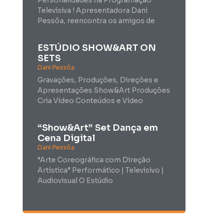
Televisiva ! Apresentadora Dani
Pessôa, reencontra os amigos de
ESTÚDIO SHOW&ART ON
SETS
Dani Pessôa
Gravações, Produções, Direções e
Apresentações Show&Art Produções
Cria Vídeo Conteúdos e Vídeo
“Show&Art” Set Dança em
Cena Digital
Dani Pessôa
“Arte Coreográfica com Direção
Artística” Performático | Televisivo |
Audiovisual O Estúdio