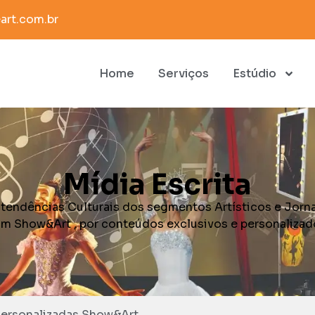
rt.com.br
Home
Serviços
Estúdio
Mídia Escrita
 tendências Culturais dos segmentos Artísticos e Jorna
m Show&Art , por conteúdos exclusivos e personalizad
Personalizadas Show&Art