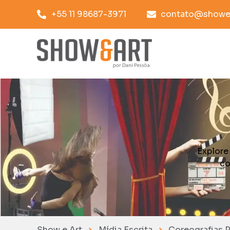
+55 11 98687-3971
contato@showea
Explore
co
Show e Art
Mídia Escrita
Coreografias 