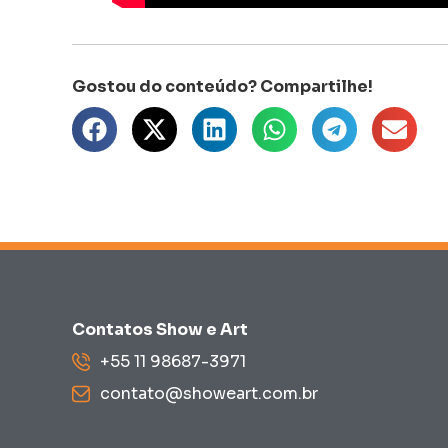
Contatos Show e Art
+55 11 98687-3971
contato@showeart.com.br