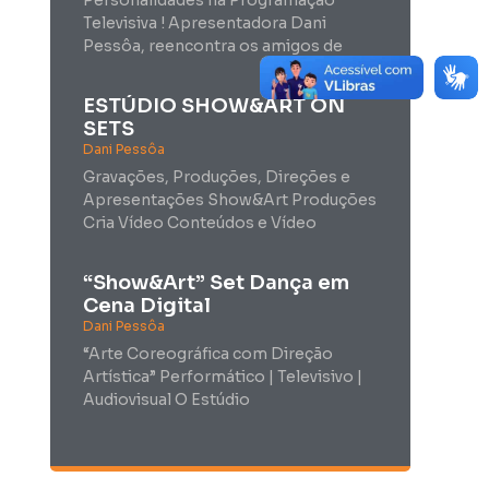
Televisiva ! Apresentadora Dani
Pessôa, reencontra os amigos de
ESTÚDIO SHOW&ART ON
SETS
Dani Pessôa
Gravações, Produções, Direções e
Apresentações Show&Art Produções
Cria Vídeo Conteúdos e Vídeo
“Show&Art” Set Dança em
Cena Digital
Dani Pessôa
“Arte Coreográfica com Direção
Artística” Performático | Televisivo |
Audiovisual O Estúdio