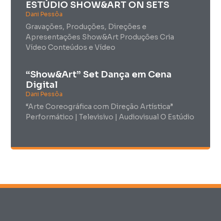
ESTÚDIO SHOW&ART ON SETS
Dani Pessôa
Gravações, Produções, Direções e
Apresentações Show&Art Produções Cria
Vídeo Conteúdos e Vídeo
“Show&Art” Set Dança em Cena
Digital
Dani Pessôa
“Arte Coreográfica com Direção Artística”
Performático | Televisivo | Audiovisual O Estúdio