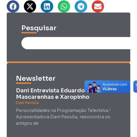
Pesquisar
Newsletter
Dani Entrevista Eduardo
Mascarenhas e Xaropinho
Dani Pessôa
Personalidades na Programação Televisiva !
Apresentadora Dani Pessôa, reencontra os
amigos de